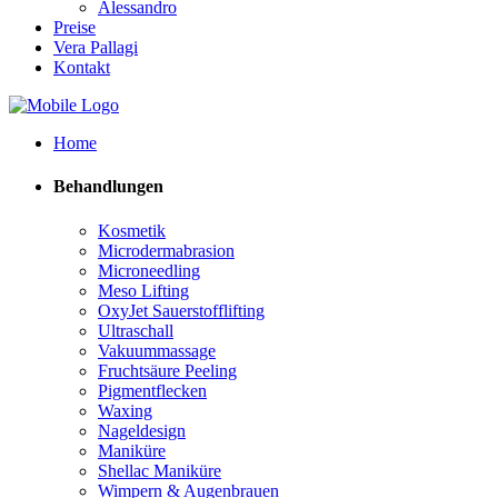
Alessandro
Preise
Vera Pallagi
Kontakt
Home
Behandlungen
Kosmetik
Microdermabrasion
Microneedling
Meso Lifting
OxyJet Sauerstofflifting
Ultraschall
Vakuummassage
Fruchtsäure Peeling
Pigmentflecken
Waxing
Nageldesign
Maniküre
Shellac Maniküre
Wimpern & Augenbrauen