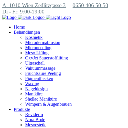
A -1010 Wien Zedlitzgasse 3
0650 406 50 50
Di - Fr: 9:00-19:00
Home
Behandlungen
Kosmetik
Microdermabrasion
Microneedling
Meso Lifting
OxyJet Sauerstofflifting
Ultraschall
Vakuummassage
Fruchtsäure Peeling
Pigmentflecken
Waxing
Nageldesign
Maniküre
Shellac Maniküre
Wimpern & Augenbrauen
Produkte
Reviderm
Nora Bode
Mesoestetic