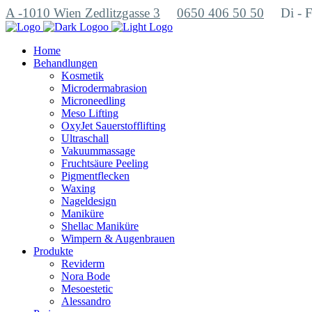
A -1010 Wien Zedlitzgasse 3
0650 406 50 50
Di - 
Home
Behandlungen
Kosmetik
Microdermabrasion
Microneedling
Meso Lifting
OxyJet Sauerstofflifting
Ultraschall
Vakuummassage
Fruchtsäure Peeling
Pigmentflecken
Waxing
Nageldesign
Maniküre
Shellac Maniküre
Wimpern & Augenbrauen
Produkte
Reviderm
Nora Bode
Mesoestetic
Alessandro