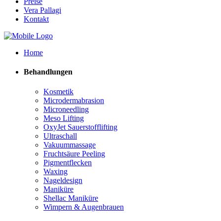
Preise
Vera Pallagi
Kontakt
Home
Behandlungen
Kosmetik
Microdermabrasion
Microneedling
Meso Lifting
OxyJet Sauerstofflifting
Ultraschall
Vakuummassage
Fruchtsäure Peeling
Pigmentflecken
Waxing
Nageldesign
Maniküre
Shellac Maniküre
Wimpern & Augenbrauen