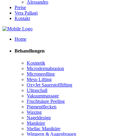
Alessandro
Preise
Vera Pallagi
Kontakt
Home
Behandlungen
Kosmetik
Microdermabrasion
Microneedling
Meso Lifting
OxyJet Sauerstofflifting
Ultraschall
Vakuummassage
Fruchtsäure Peeling
Pigmentflecken
Waxing
Nageldesign
Maniküre
Shellac Maniküre
Wimpern & Augenbrauen