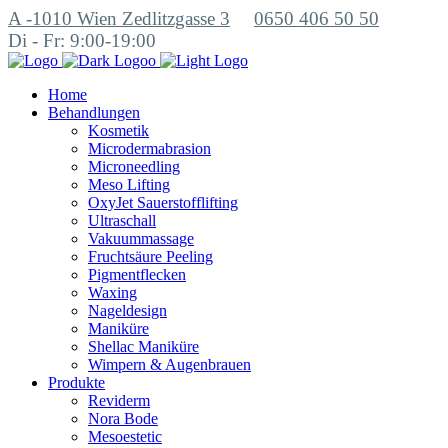
A -1010 Wien Zedlitzgasse 3
0650 406 50 50
Di - Fr: 9:00-19:00
Home
Behandlungen
Kosmetik
Microdermabrasion
Microneedling
Meso Lifting
OxyJet Sauerstofflifting
Ultraschall
Vakuummassage
Fruchtsäure Peeling
Pigmentflecken
Waxing
Nageldesign
Maniküre
Shellac Maniküre
Wimpern & Augenbrauen
Produkte
Reviderm
Nora Bode
Mesoestetic