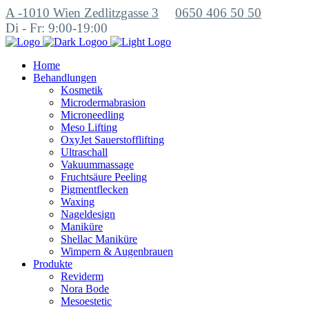
A -1010 Wien Zedlitzgasse 3
0650 406 50 50
Di - Fr: 9:00-19:00
Home
Behandlungen
Kosmetik
Microdermabrasion
Microneedling
Meso Lifting
OxyJet Sauerstofflifting
Ultraschall
Vakuummassage
Fruchtsäure Peeling
Pigmentflecken
Waxing
Nageldesign
Maniküre
Shellac Maniküre
Wimpern & Augenbrauen
Produkte
Reviderm
Nora Bode
Mesoestetic