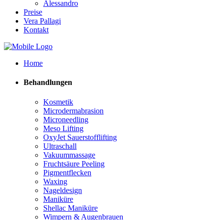
Alessandro
Preise
Vera Pallagi
Kontakt
Home
Behandlungen
Kosmetik
Microdermabrasion
Microneedling
Meso Lifting
OxyJet Sauerstofflifting
Ultraschall
Vakuummassage
Fruchtsäure Peeling
Pigmentflecken
Waxing
Nageldesign
Maniküre
Shellac Maniküre
Wimpern & Augenbrauen